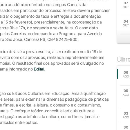
07
strado acadêmico ofertado no campus Canoas da
OUT
ressados em participar do processo seletivo devem preencher
ealizar o pagamento da taxa e entregar a documentação
04
 a 15 de fevereiro), presencialmente, na coordenação da
OUT
 entre 9h e 17h, de segunda a sexta-feira. O candidato
pelos Correios, endereçando ao Programa para Avenida
bairro São José, Canoas/ RS, CEP 92425-900.
ira delas é a prova escrita, a ser realizada no dia 18 de
revista com os aprovados, realizada impreterivelmente em
Últi
morial. O resultado final dos aprovados será divulgado no
rama informado no
Edital
.
06
AGO
05
o os Estudos Culturais em Educação. Visa à qualificação
AGO
ntes áreas, para examinar a dimensão pedagógica de práticas
e filmes, a escrita, a leitura, o consumo e o consumismo,
urais. O enfoque teórico-conceitual articula cultura e
03
gação os artefatos da cultura, como filmes, jornais e
AGO
urrículos entre outros.
30