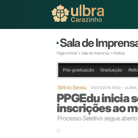
Sala de Imprens
Página Inicial
»
Sala de Imprensa
» Notícia
Pós-graduação
Graduação
Reit
Stricto Sensu
04/01/2019 19:50
- ULBRA
PPGEdu inicia 
inscrições ao 
Processo Seletivo segue aberto 