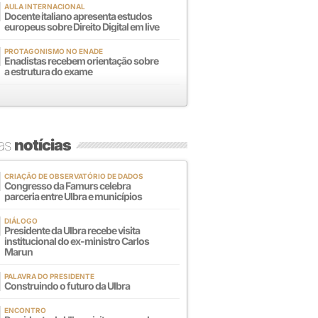
AULA INTERNACIONAL
Docente italiano apresenta estudos
europeus sobre Direito Digital em live
PROTAGONISMO NO ENADE
Enadistas recebem orientação sobre
a estrutura do exame
mas
notícias
CRIAÇÃO DE OBSERVATÓRIO DE DADOS
Congresso da Famurs celebra
parceria entre Ulbra e municípios
DIÁLOGO
Presidente da Ulbra recebe visita
institucional do ex-ministro Carlos
Marun
PALAVRA DO PRESIDENTE
Construindo o futuro da Ulbra
ENCONTRO