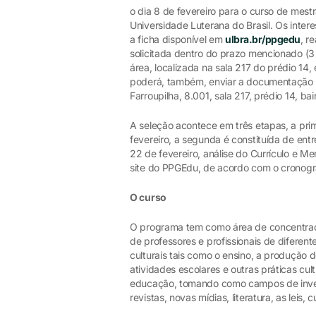
o dia 8 de fevereiro para o curso de me
Universidade Luterana do Brasil. Os inte
a ficha disponível em
ulbra.br/ppgedu
, r
solicitada dentro do prazo mencionado (3
área, localizada na sala 217 do prédio 14,
poderá, também, enviar a documentação 
Farroupilha, 8.001, sala 217, prédio 14, 
A seleção acontece em três etapas, a prime
fevereiro, a segunda é constituída de ent
22 de fevereiro, análise do Currículo e Me
site do PPGEdu, de acordo com o cronog
O curso
O programa tem como área de concentraçã
de professores e profissionais de difere
culturais tais como o ensino, a produção d
atividades escolares e outras práticas cult
educação, tomando como campos de investi
revistas, novas mídias, literatura, as leis, c