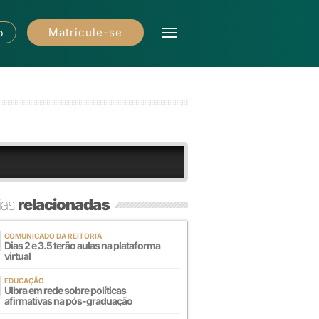
Matricule-se
o
ias
relacionadas
COMUNICADO DA REITORIA
Dias 2 e 3.5 terão aulas na plataforma
virtual
EDUCAÇÃO
Ulbra em rede sobre políticas
afirmativas na pós-graduação