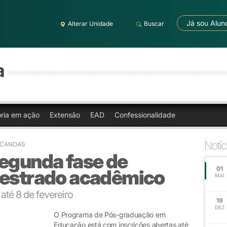
Já sou Alun
Alterar Unidade
Buscar
a
oria em ação
Extensão
EAD
Confessionalidade
Notíc
 CANOAS
segunda fase de
01
mestrado acadêmico
MAI
até 8 de fevereiro
19
DEZ
O Programa de Pós-graduação em
Educação está com inscrições abertas até