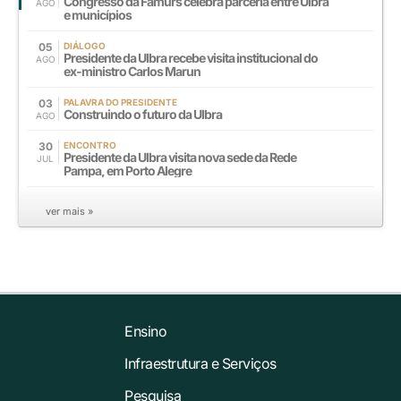
Congresso da Famurs celebra parceria entre Ulbra
AGO
e municípios
05
DIÁLOGO
Presidente da Ulbra recebe visita institucional do
AGO
ex-ministro Carlos Marun
03
PALAVRA DO PRESIDENTE
Construindo o futuro da Ulbra
AGO
30
ENCONTRO
Presidente da Ulbra visita nova sede da Rede
JUL
Pampa, em Porto Alegre
ver mais »
Ensino
Infraestrutura e Serviços
Pesquisa