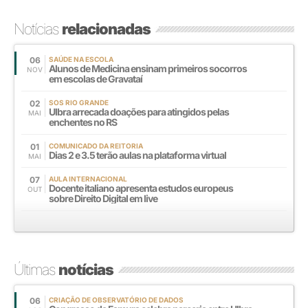
Notícias
relacionadas
06
SAÚDE NA ESCOLA
Alunos de Medicina ensinam primeiros socorros
NOV
em escolas de Gravataí
02
SOS RIO GRANDE
Ulbra arrecada doações para atingidos pelas
MAI
enchentes no RS
01
COMUNICADO DA REITORIA
Dias 2 e 3.5 terão aulas na plataforma virtual
MAI
07
AULA INTERNACIONAL
Docente italiano apresenta estudos europeus
OUT
sobre Direito Digital em live
Últimas
notícias
06
CRIAÇÃO DE OBSERVATÓRIO DE DADOS