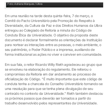
Reitor Ricardo Rieth, pró-reitor José Paulinho Brand e componentes do Comitê
Foto: Adriana Marques / Ulbra
Em uma reunião na tarde desta quinta-feira, 7 de março, o
Comitê do Pacto Universitário pela Promoção do Respeito à
Diversidade, da Cultura da Paz e dos Direitos Humanos da Ulbra
entregou ao Colegiado de Reitoria a minuta do Código de
Conduta Ética da Universidade. O objetivo da proposta deste
documento é declarar formalmente as orientações da Instituição
para nortear as interações entre as pessoas, o meio ambiente, o
seu patrimônio, o Poder Público e a imprensa, auxiliando de
forma institucional as ações no viver e conviver em comunidade.
Em sua fala, o reitor Ricardo Willy Rieth agradeceu ao grupo que
se envolveu na elaboração do regulamento. Ele reiterou o
compromisso da Reitoria em dar andamento ao processo de
oficialização do Código. "É muito importante que este código de
conduta tenha a chancela do Conselho Universitário tornando-se
uma resolução para que se tenha plena divulgação de seu
conteúdo no contexto da Universidade." Rieth também destacou
os próximos passos que deverão ser tomados a partir do
trabalho desenvolvido pelos representantes da Universidade.