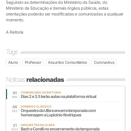
Seguindo as determinações do Ministério da Saúde, do
Ministério da Educação e demais órgãos públicos, estas
orientações poderão ser modificadas e comunicadas a qualquer
momento.
A Reitoria
Tags
Aluno
Professor
Assuntos Comunitários
Coronavírus
Notícias
relacionadas
01
COMUNICADO DA REITORIA
Dias 2 e 3.5 terão aulas na plataforma virtual
MAI
05
DOMINGO CLÁSSICO
Orquestra da Ulbra encerra temporada com
DEZ
homenagem a Lupicínio Rodrigues
21
ORQUESTRA DA ULBRA
Bach e Corelli no encerramento da temporada
NOV