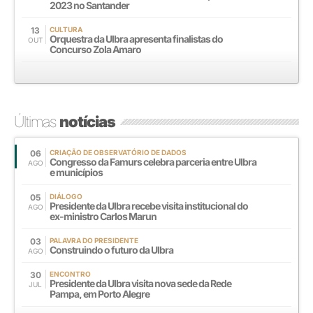
2023 no Santander
13
CULTURA
Orquestra da Ulbra apresenta finalistas do
OUT
Concurso Zola Amaro
Últimas
notícias
06
CRIAÇÃO DE OBSERVATÓRIO DE DADOS
Congresso da Famurs celebra parceria entre Ulbra
AGO
e municípios
05
DIÁLOGO
Presidente da Ulbra recebe visita institucional do
AGO
ex-ministro Carlos Marun
03
PALAVRA DO PRESIDENTE
Construindo o futuro da Ulbra
AGO
30
ENCONTRO
Presidente da Ulbra visita nova sede da Rede
JUL
Pampa, em Porto Alegre