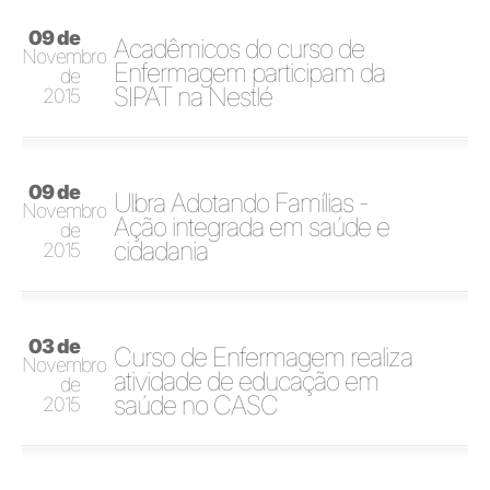
09 de
Acadêmicos do curso de
Novembro
Enfermagem participam da
de
SIPAT na Nestlé
2015
09 de
Ulbra Adotando Famílias -
Novembro
Ação integrada em saúde e
de
cidadania
2015
03 de
Curso de Enfermagem realiza
Novembro
atividade de educação em
de
saúde no CASC
2015