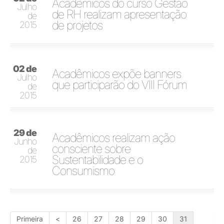
Acadêmicos do curso Gestão
Julho
de RH realizam apresentação
de
de projetos
2015
02 de
Acadêmicos expõe banners
Julho
que participarão do VIII Fórum
de
2015
29 de
Acadêmicos realizam ação
Junho
consciente sobre
de
Sustentabilidade e o
2015
Consumismo
Primeira
<
26
27
28
29
30
31