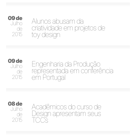
09 de
Alunos abusam da
Julho
criatividade em projetos de
de
toy design
2015
09 de
Engenharia da Produção
Julho
representada em conferência
de
em Portugal
2015
08 de
Acadêmicos do curso de
Julho
Design apresentam seus
de
TCCs
2015