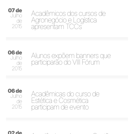
07 de
Acadêmicos dos cursos de
Julho
Agronegócio e Logística
de
apresentam TCCs
2015
06 de
Alunos expõem banners que
Julho
participarão do VIII Fórum
de
2015
06 de
Acadêmicas do curso de
Julho
Estética e Cosmética
de
participam de evento
2015
02 de