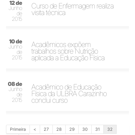
12 de
Curso de Enfermagem realiza
Junho
visita técnica
de
2015
10 de
Acadêmicos expõem
Junho
trabalhos sobre Nutrição
de
aplicada a Educação Física
2015
08 de
Acadêmico de Educação
Junho
Física da ULBRA Carazinho
de
conclui curso
2015
Primeira
<
27
28
29
30
31
32