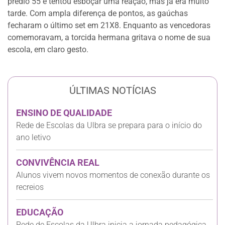
prédio 55 e tentou esboçar uma reação, mas já era muito
tarde. Com ampla diferença de pontos, as gaúchas
fecharam o último set em 21X8. Enquanto as vencedoras
comemoravam, a torcida hermana gritava o nome de sua
escola, em claro gesto.
ÚLTIMAS NOTÍCIAS
ENSINO DE QUALIDADE
Rede de Escolas da Ulbra se prepara para o início do
ano letivo
CONVIVÊNCIA REAL
Alunos vivem novos momentos de conexão durante os
recreios
EDUCAÇÃO
Rede de Escolas da Ulbra inicia a jornada pedagógica