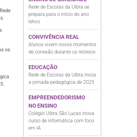
Rede de Escolas da Ulbra se
 Rede
prepara para o início do ano
s.
letivo
s
CONVIVÊNCIA REAL
Alunos vivem novos momentos
os os
de conexão durante os recreios
EDUCAÇÃO
Rede de Escolas da Ulbra inicia
ógica
a jornada pedagógica de 2025
5.
EMPREENDEDORISMO
NO ENSINO
Colégio Ulbra São Lucas inova
curso de informática com foco
em IA