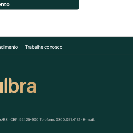
ento
ndimento
Trabalhe conosco
as/RS · CEP: 92425-900 Telefone: 0800.051.4131 · E-mail: