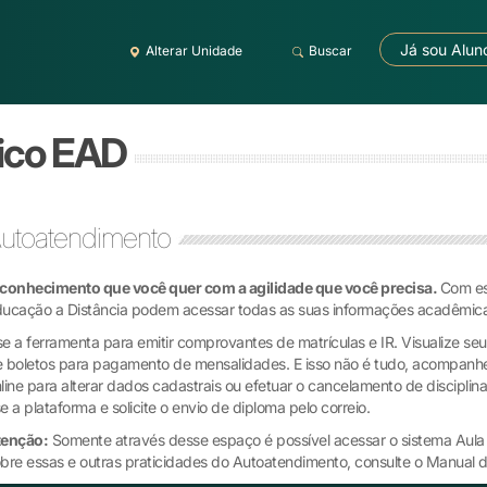
Já sou Alun
Alterar Unidade
Buscar
ico EAD
utoatendimento
conhecimento que você quer com a agilidade que você precisa.
Com es
ucação a Distância podem acessar todas as suas informações acadêmica
e a ferramenta para emitir comprovantes de matrículas e IR. Visualize seu
 boletos para pagamento de mensalidades. E isso não é tudo, acompanhe 
line para alterar dados cadastrais ou efetuar o cancelamento de discipl
e a plataforma e solicite o envio de diploma pelo correio.
tenção:
Somente através desse espaço é possível acessar o sistema Aula ou
bre essas e outras praticidades do Autoatendimento, consulte o Manual 