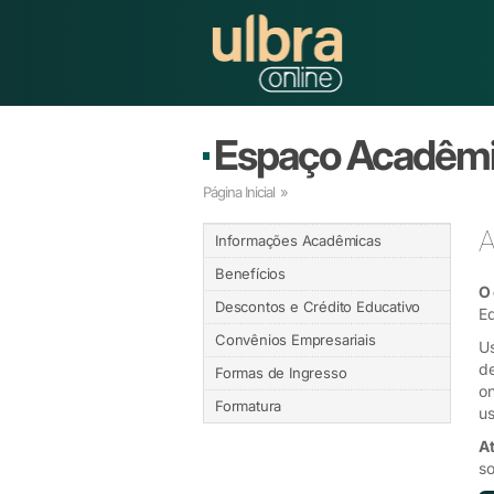
Espaço Acadêm
Página Inicial
»
A
Informações Acadêmicas
Benefícios
O 
Descontos e Crédito Educativo
Ed
Convênios Empresariais
Us
de
Formas de Ingresso
on
Formatura
us
A
so