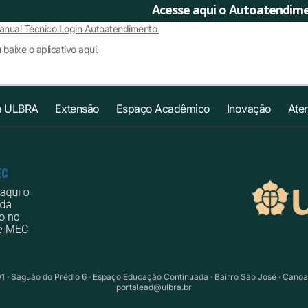
Acesse aqui o Autoatendim
nual Técnico Login Autoatendimento
u
baixe o aplicativo aqui.
a ULBRA
Extensão
Espaço Acadêmico
Inovação
Ate
01 · Saguão do Prédio 6 · Espaço Educação Continuada · Bairro São José · Cano
portalead@ulbra.br