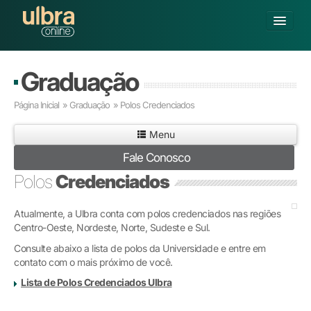
Alterar Unidade
Graduação
Buscar
Página Inicial
»
Graduação
» Polos Credenciados
Já sou Aluno
Menu
Matricule-se
Fale Conosco
GRADUAÇÃO
Polos
Credenciados
PÓS-GRADUAÇÃO
PESQUISA
Atualmente, a Ulbra conta com polos credenciados nas regiões
EXTENSÃO
Centro-Oeste, Nordeste, Norte, Sudeste e Sul.
POLOS CREDENCIADOS
Consulte abaixo a lista de polos da Universidade e entre em
SOBRE A ULBRA
contato com o mais próximo de você.
Lista de Polos Credenciados Ulbra