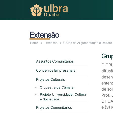
Extensão
Home
Extensão
Grupo
de Argumentação e Debate
Gru
Assuntos Comunitários
O GRU
Convênios Empresariais
difus
desen
Projetos Culturais
entend
Orquestra de Câmara
de so
Projeto Universidade, Cultura
Prof. 
e Sociedade
ÉTICA
e (3)
Projetos Comunitários