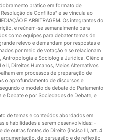
sdobramento prático em formato de
Resolução de Conflitos" e se vincula ao
DIAÇÃO E ARBITRAGEM. Os integrantes do
rição, e reúnem-se semanalmente para
ados como equipes para debater temas de
 grande relevo e demandam por respostas e
onados por meio de votação e se relacionam
, Antropologia e Sociologia Jurídica, Ciência
I e II, Direitos Humanos, Meios Alternativos
trabalham em processos de preparação de
pós o aprofundamento de discursos e
 segundo o modelo de debate do Parlamento
a e Debate e por Sociedades de Debate, e
nto de temas e conteúdos abordados em
s e habilidades a serem desenvolvidas: -
de outras fontes do Direito (inciso III, art. 4
de argumentação, de persuasão e de reflexão