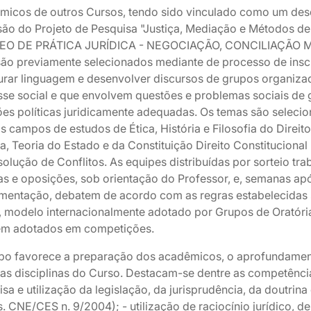
micos de outros Cursos, tendo sido vinculado como um de
são do Projeto de Pesquisa "Justiça, Mediação e Métodos de 
O DE PRÁTICA JURÍDICA - NEGOCIAÇÃO, CONCILIAÇÃO ME
ão previamente selecionados mediante de processo de insc
turar linguagem e desenvolver discursos de grupos organiz
esse social e que envolvem questões e problemas sociais de
ões políticas juridicamente adequadas. Os temas são seleci
 campos de estudos de Ética, História e Filosofia do Direito
ca, Teoria do Estado e da Constituição Direito Constitucional 
solução de Conflitos. As equipes distribuídas por sorteio 
as e oposições, sob orientação do Professor, e, semanas a
mentação, debatem de acordo com as regras estabelecidas
s, modelo internacionalmente adotado por Grupos de Oratóri
m adotados em competições.
po favorece a preparação dos acadêmicos, o aprofundame
sas disciplinas do Curso. Destacam-se dentre as competência
sa e utilização da legislação, da jurisprudência, da doutrina e 
. CNE/CES n. 9/2004); - utilização de raciocínio jurídico, 