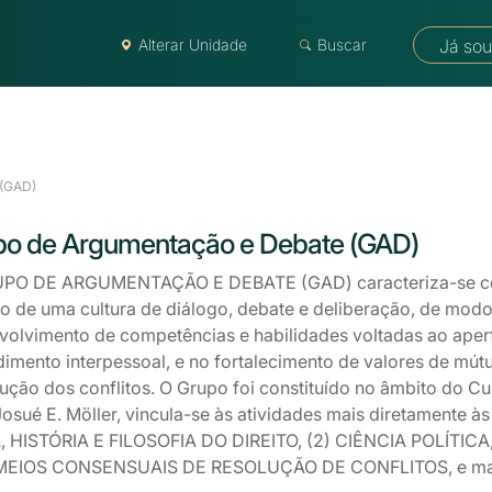
Alterar Unidade
Buscar
Já sou
 (GAD)
po de Argumentação e Debate (GAD)
PO DE ARGUMENTAÇÃO E DEBATE (GAD) caracteriza-se como
ão de uma cultura de diálogo, debate e deliberação, de mod
volvimento de competências e habilidades voltadas ao ape
imento interpessoal, e no fortalecimento de valores de mútu
lução dos conflitos. O Grupo foi constituído no âmbito do C
Josué E. Möller, vincula-se às atividades mais diretamente às
, HISTÓRIA E FILOSOFIA DO DIREITO, (2) CIÊNCIA POLÍTI
 MEIOS CONSENSUAIS DE RESOLUÇÃO DE CONFLITOS, e mas 