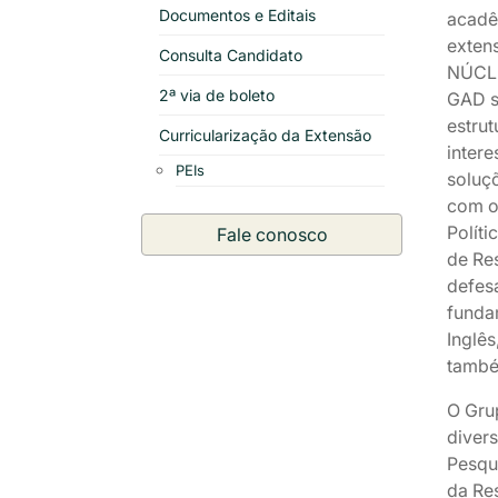
Documentos e Editais
acadê
exten
Consulta Candidato
NÚCLE
2ª via de boleto
GAD s
estru
Curricularização da Extensão
inter
PEIs
soluç
com os
Políti
Fale conosco
de Re
defes
funda
Inglê
també
O Gru
diver
Pesqui
da Res