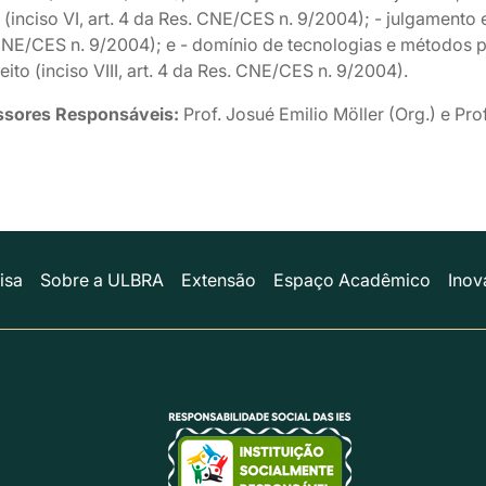
a (inciso VI, art. 4 da Res. CNE/CES n. 9/2004); - julgamento 
CNE/CES n. 9/2004); e - domínio de tecnologias e métodos
eito (inciso VIII, art. 4 da Res. CNE/CES n. 9/2004).
ssores Responsáveis:
Prof. Josué Emilio Möller (Org.) e Pr
isa
Sobre a ULBRA
Extensão
Espaço Acadêmico
Inov