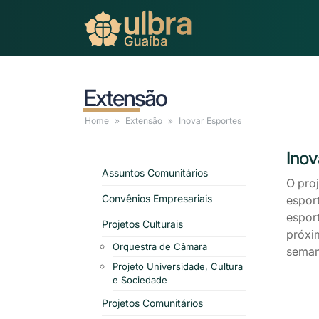
Extensão
Home
Extensão
Inovar
Esportes
Inov
Assuntos Comunitários
O pro
Convênios Empresariais
esport
esport
Projetos Culturais
próxi
Orquestra de Câmara
seman
Projeto Universidade, Cultura
e Sociedade
Projetos Comunitários