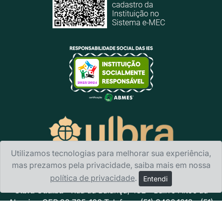
Utilizamos tecnologias para melhorar sua experiência,
mas prezamos pela privacidade, saiba mais em nossa
política de privacidade
.
Entendi
Ulbra Guaíba
- Rua da Balança, 482 - Bairro Altos da
Alegria - CEP 92 725-100 Telefone: (51) 3480.1618 - (51)
3491.2706 · E-mail:
ulbraguaiba@ulbra.br