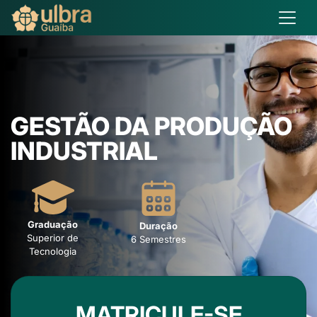
GESTÃO DA PRODUÇÃO
INDUSTRIAL
Graduação
Duração
Superior de
6 Semestres
Tecnologia
MATRICULE-SE