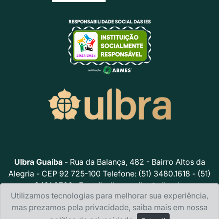
Ulbra Guaíba
- Rua da Balança, 482 - Bairro Altos da
Alegria - CEP 92 725-100 Telefone: (51) 3480.1618 - (51)
3491.2706 · E-mail:
ulbraguaiba@ulbra.br
Utilizamos tecnologias para melhorar sua experiência,
Política de privacidade
mas prezamos pela privacidade, saiba mais em nossa