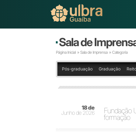
Sala de Imprens
Página Inicial
»
Sala de Imprensa
» Categoria
Pós-graduação
Graduação
Reit
18 de
Fundação Ul
Junho de 2026
formação