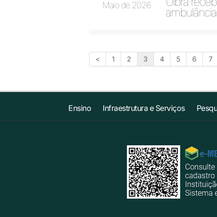
Ulbra rece
Maio de 2026
ambulância
<
1
2
3
4
5
6
7
Ensino
Infraestrutura e Serviços
Pesqu