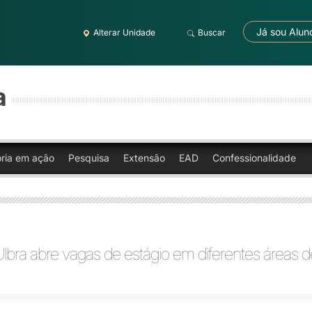
Já sou Alun
Alterar Unidade
Buscar
a
oria em ação
Pesquisa
Extensão
EAD
Confessionalidade
bra abre vagas de estágio em diferentes áreas d