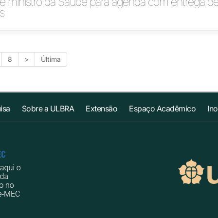
be ministro da Saúde para agenda com entrega d
s
8
>
Última
isa
Sobre a ULBRA
Extensão
Espaço Acadêmico
In