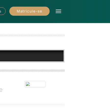
Matricule-se
o
e