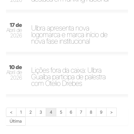
17 de
Ulbra apresenta nova
Abril de
logomarca e marca início de
2026
nova fase institucional
10 de
Lições fora da caixa: Ulbra
Abril de
Guaíba participa de palestra
2026
com Otelio Drebes
<
1
2
3
4
5
6
7
8
9
>
Última