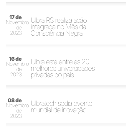
17 de
Ulbra RS realiza ação
Novembro
integrada no Mês da
de
Consciência Negra
2023
16 de
Ulbra está entre as 20
Novembro
melhores universidades
de
privadas do país
2023
08 de
Ulbratech sedia evento
Novembro
mundial de inovação
de
2023