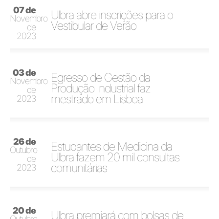
07 de
Ulbra abre inscrições para o
Novembro
Vestibular de Verão
de
2023
03 de
Egresso de Gestão da
Novembro
Produção Industrial faz
de
mestrado em Lisboa
2023
26 de
Estudantes de Medicina da
Outubro
Ulbra fazem 20 mil consultas
de
comunitárias
2023
20 de
Ulbra premiará com bolsas de
Outubro