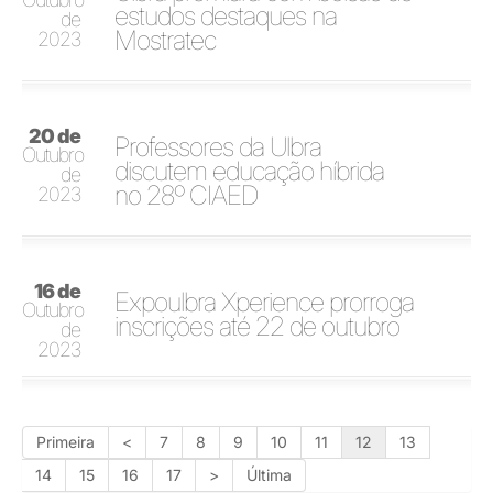
estudos destaques na
de
Mostratec
2023
20 de
Professores da Ulbra
Outubro
discutem educação híbrida
de
no 28º CIAED
2023
16 de
Expoulbra Xperience prorroga
Outubro
inscrições até 22 de outubro
de
2023
Primeira
<
7
8
9
10
11
12
13
14
15
16
17
>
Última