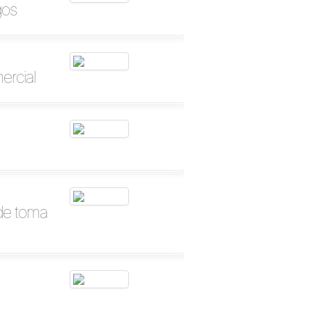
gos
ercial
ade toma