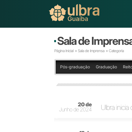
Sala de Imprens
Página Inicial
»
Sala de Imprensa
» Categoria
Pós-graduação
Graduação
Reit
20 de
Ulbra inici
Junho de 2024