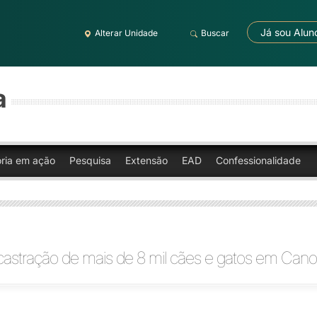
Já sou Alun
Alterar Unidade
Buscar
a
oria em ação
Pesquisa
Extensão
EAD
Confessionalidade
a castração de mais de 8 mil cães e gatos em Can