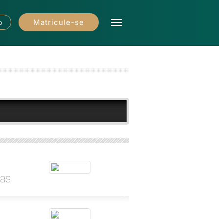
Matricule-se
o
oas