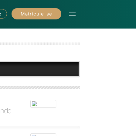
Matricule-se
o
undo