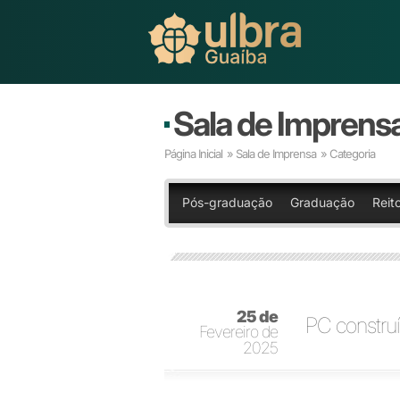
Sala de Imprens
Página Inicial
»
Sala de Imprensa
» Categoria
Pós-graduação
Graduação
Reit
25 de
PC construí
Fevereiro de
2025