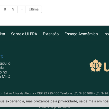
8
9
>
Última
isa
Sobre a ULBRA
Extensão
Espaço Acadêmico
In
- Bairro Altos da Alegria - CEP 92 725-100 Telefone: (51) 3480.1618 - (51) 3491
 sua experiência, mas prezamos pela privacidade, saiba mais em no
Política de privacidade