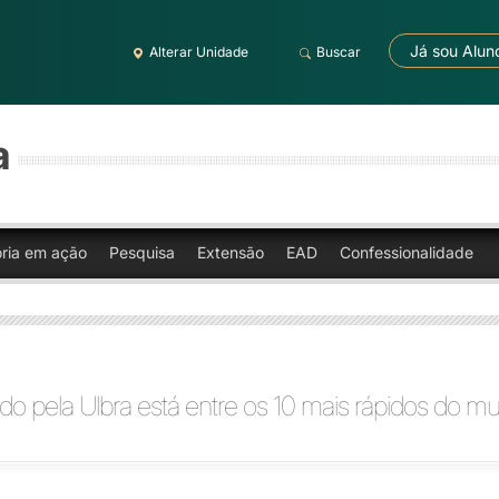
Já sou Alun
Alterar Unidade
Buscar
a
oria em ação
Pesquisa
Extensão
EAD
Confessionalidade
do pela Ulbra está entre os 10 mais rápidos do m