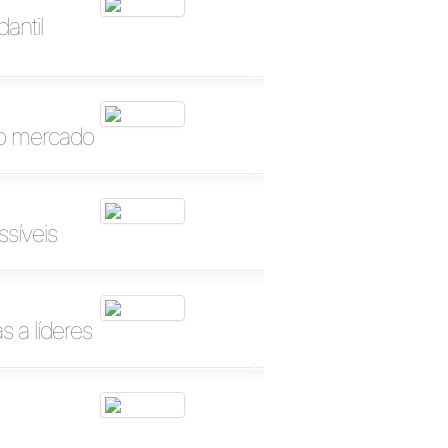
antil
no mercado
ssíveis
 a líderes