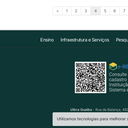
<
1
2
3
4
5
6
7
Ensino
Infraestrutura e Serviços
Pesqu
Ulbra Guaíba
- Rua da Balança, 482 
Utilizamos tecnologias para melhorar