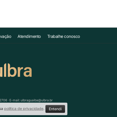
ovação
Atendimento
Trabalhe conosco
.2706 · E-mail:
ulbraguaiba@ulbra.br
ssa
política de privacidade
.
Entendi