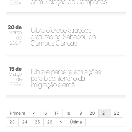
com Seleção de Campeões
2024
20 de
Ulbra oferece atrações
Março
gratuitas no Sabadou do
de
Campus Canoas
2024
15 de
Ulbra é parceira em ações
Março
para bicentenário da
de
imigração alemã
2024
Primeira
<
16
17
18
19
20
21
22
23
24
25
26
>
Última