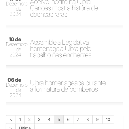
Acervo inédito na Ulbra
Dezembro
Canoas mostra história de
de
doenças raras
2024
10 de
Assembleia Legislativa
Dezembro
homenageia Ulbra pelo
de
trabalho nas enchentes
2024
06 de
Ulbra homenageada durante
Dezembro
a formatura de bombeiros
de
2024
<
1
2
3
4
5
6
7
8
9
10
>
Última