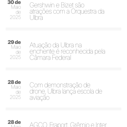
30 de
Gershwin e Bizet são
Maio
atrações com a Orquestra da
de
Ulbra
2025
29 de
Atuação da Ulbra na
Maio
enchente é reconhecida pela
de
Câmara Federal
2025
28 de
Com demonstração de
Maio
drone, Ulbra lança escola de
de
aviação
2025
28 de
AGCO, Fraport, Grêmio e Inter
Maio