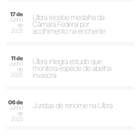
17 de
Ulbra recebe medalha da
Junho
Câmara Federal por
de
acolhimento na enchente
2025
11 de
Ulbra integra estudo que
Junho
monitora espécie de abelha
de
invasora
2025
06 de
Juristas de renome na Ulbra
Junho
de
2025