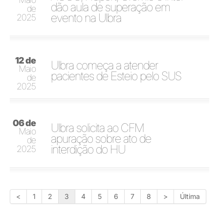
dão aula de superação em
de
evento na Ulbra
2025
12 de
Ulbra começa a atender
Maio
pacientes de Esteio pelo SUS
de
2025
06 de
Ulbra solicita ao CFM
Maio
apuração sobre ato de
de
interdição do HU
2025
<
1
2
3
4
5
6
7
8
>
Última