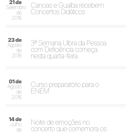
21 de
Canoas e Guaíba recebem
Setembro
Concertos Didáticos
de
2016
23 de
3ª Semana Ulbra da Pessoa
Agosto
com Deficiência começa
de
nesta quarta-feira
2016
01 de
Curso preparatório para o
Agosto
ENEM
de
2016
14 de
Noite de emoções no
Julho
concerto que comemora os
de