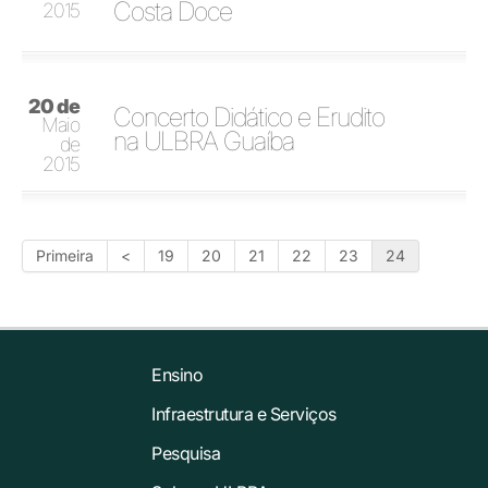
Costa Doce
2015
20 de
Concerto Didático e Erudito
Maio
na ULBRA Guaíba
de
2015
Primeira
<
19
20
21
22
23
24
Ensino
Infraestrutura e Serviços
Pesquisa