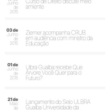
Curso de Direito discute meio
Junho
amiente
de
2015
03 de
Ziemer acompanha CRUB
Junho
em audiência com ministro da
de
Educação
2015
01 de
Ulbra Guaíba recebe Que
Junho
Árvore Você Quer para o
de
Futuro?
2015
21 de
Lançamento do Selo ULBRA
Maio
Guaíba Universidade da
de