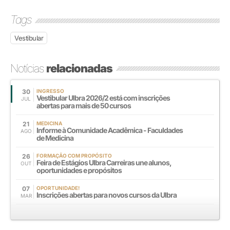
Tags
Vestibular
Notícias
relacionadas
30
INGRESSO
Vestibular Ulbra 2026/2 está com inscrições
JUL
abertas para mais de 50 cursos
21
MEDICINA
Informe à Comunidade Acadêmica - Faculdades
AGO
de Medicina
26
FORMAÇÃO COM PROPÓSITO
Feira de Estágios Ulbra Carreiras une alunos,
OUT
oportunidades e propósitos
07
OPORTUNIDADE!
Inscrições abertas para novos cursos da Ulbra
MAR