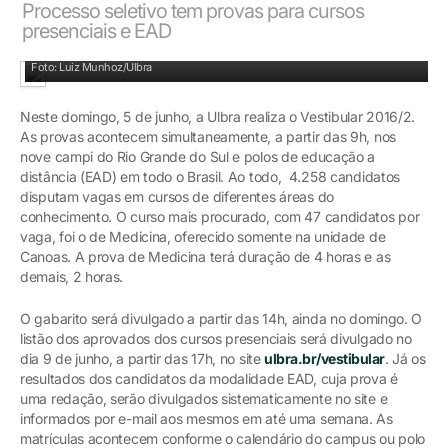
Processo seletivo tem provas para cursos
presenciais e EAD
Candidatos do Rio Grande do Sul fazem prova no domingo
Foto: Luiz Munhoz/Ulbra
Neste domingo, 5 de junho, a Ulbra realiza o Vestibular 2016/2.
As provas acontecem simultaneamente, a partir das 9h, nos
nove campi do Rio Grande do Sul e polos de educação a
distância (EAD) em todo o Brasil. Ao todo, 4.258 candidatos
disputam vagas em cursos de diferentes áreas do
conhecimento. O curso mais procurado, com 47 candidatos por
vaga, foi o de Medicina, oferecido somente na unidade de
Canoas. A prova de Medicina terá duração de 4 horas e as
demais, 2 horas.
O gabarito será divulgado a partir das 14h, ainda no domingo. O
listão dos aprovados dos cursos presenciais será divulgado no
dia 9 de junho, a partir das 17h, no site
ulbra.br/vestibular
. Já os
resultados dos candidatos da modalidade EAD, cuja prova é
uma redação, serão divulgados sistematicamente no site e
informados por e-mail aos mesmos em até uma semana. As
matrículas acontecem conforme o calendário do campus ou polo