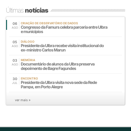
Últimas
notícias
06
CRIAÇÃO DE OBSERVATÓRIO DE DADOS
Congresso da Famurs celebra parceria entre Ulbra
AGO
e municípios
05
DIÁLOGO
Presidente da Ulbra recebe visita institucional do
AGO
ex-ministro Carlos Marun
03
MEMÓRIA
Documentário de alunos da Ulbra preserva
AGO
depoimento de Bagre Fagundes
30
ENCONTRO
Presidente da Ulbra visita nova sede da Rede
JUL
Pampa, em Porto Alegre
ver mais »