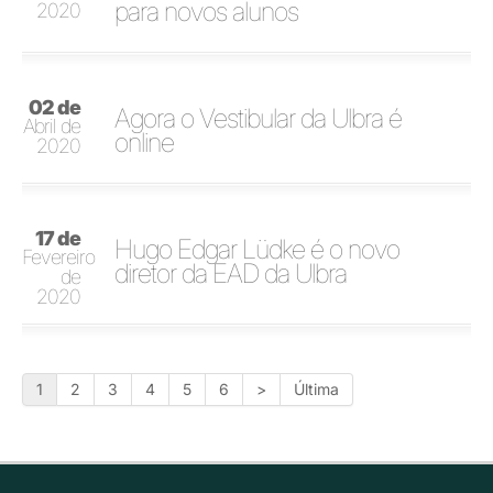
para novos alunos
2020
02 de
Agora o Vestibular da Ulbra é
Abril de
online
2020
17 de
Hugo Edgar Lüdke é o novo
Fevereiro
diretor da EAD da Ulbra
de
2020
1
2
3
4
5
6
>
Última