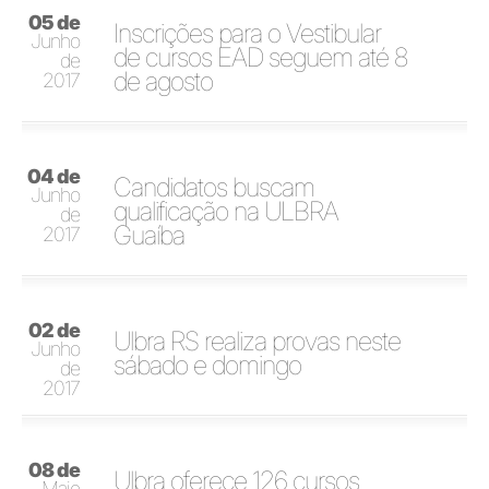
05 de
Inscrições para o Vestibular
Junho
de cursos EAD seguem até 8
de
de agosto
2017
04 de
Candidatos buscam
Junho
qualificação na ULBRA
de
Guaíba
2017
02 de
Ulbra RS realiza provas neste
Junho
sábado e domingo
de
2017
08 de
Ulbra oferece 126 cursos
Maio