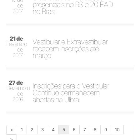
presenciais no RS e 20 EAD
de
no Brasil
2017
21 de
Vestibular e Extravestibular
Fevereiro
recebem inscrições até
de
março
2017
27 de
Inscrições para o Vestibular
Dezembro
Contínuo permanecem
de
abertas na Ulbra
2016
<
1
2
3
4
5
6
7
8
9
10
>