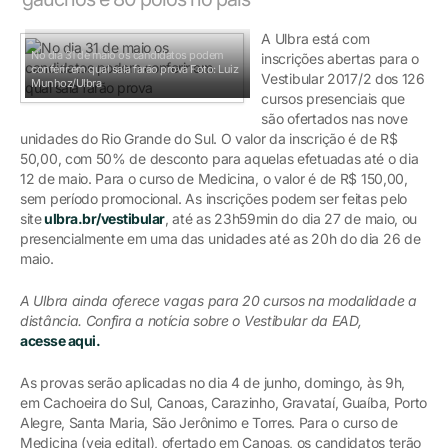
A Ulbra está com
No dia 31 de maio os candidatos podem
inscrições abertas para o
conferir em qual sala farão prova
Foto: Luiz
Vestibular 2017/2 dos 126
Munhoz/Ulbra
cursos presenciais que
são ofertados nas nove
unidades do Rio Grande do Sul. O valor da inscrição é de R$
50,00, com 50% de desconto para aquelas efetuadas até o dia
12 de maio. Para o curso de Medicina, o valor é de R$ 150,00,
sem período promocional. As inscrições podem ser feitas pelo
site
ulbra.br/vestibular
, até as 23h59min do dia 27 de maio, ou
presencialmente em uma das unidades até as 20h do dia 26 de
maio.
A Ulbra ainda oferece vagas para 20 cursos na modalidade a
distância. Confira a notícia sobre o Vestibular da EAD,
acesse aqui
.
As provas serão aplicadas no dia 4 de junho, domingo, às 9h,
em Cachoeira do Sul, Canoas, Carazinho, Gravataí, Guaíba, Porto
Alegre, Santa Maria, São Jerônimo e Torres. Para o curso de
Medicina (veja edital), ofertado em Canoas, os candidatos terão