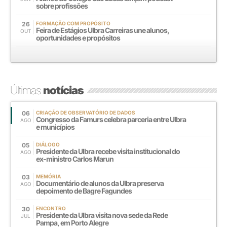
sobre profissões
26
FORMAÇÃO COM PROPÓSITO
Feira de Estágios Ulbra Carreiras une alunos,
OUT
oportunidades e propósitos
Últimas
notícias
06
CRIAÇÃO DE OBSERVATÓRIO DE DADOS
Congresso da Famurs celebra parceria entre Ulbra
AGO
e municípios
05
DIÁLOGO
Presidente da Ulbra recebe visita institucional do
AGO
ex-ministro Carlos Marun
03
MEMÓRIA
Documentário de alunos da Ulbra preserva
AGO
depoimento de Bagre Fagundes
30
ENCONTRO
Presidente da Ulbra visita nova sede da Rede
JUL
Pampa, em Porto Alegre