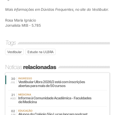
Mais informações
em Dúvidas Frequentes, no site do Vestibular.
Rosa Maria Ignácio
Jornalista MtB - 5.785
Tags
Vestibular
Estude na ULBRA
Notícias
relacionadas
30
INGRESSO
Vestibular Ulbra 2026/2 está com inscrições
JUL
abertas para mais de 50 cursos
21
MEDICINA
Informe à Comunidade Acadêmica - Faculdades
AGO
de Medicina
02
EDUCAÇÃO
Alunos do Colégio São Lucas lançam podcast
JUN