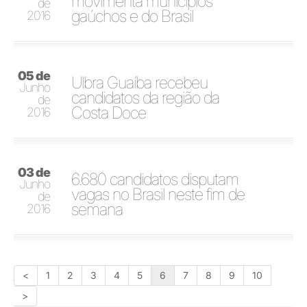
movimenta municípios
de
gaúchos e do Brasil
2016
05 de
Ulbra Guaíba recebeu
Junho
candidatos da região da
de
Costa Doce
2016
03 de
6.680 candidatos disputam
Junho
vagas no Brasil neste fim de
de
semana
2016
<
1
2
3
4
5
6
7
8
9
10
>