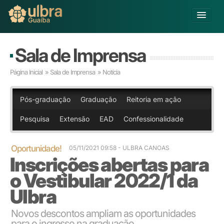
Alterar Unidade
Sala de Imprensa
Buscar
Página Inicial
»
Sala de Imprensa
» Notícia
Já sou Aluno
Matricule-se
Pós-graduação
Graduação
Reitoria em ação
Pesquisa
Extensão
EAD
Confessionalidade
Educação Básica
Graduação
Pós-graduação
Oportunidade!
05/11/2021 09:58
- ULBRA CANOAS
Inscrições abertas para
Educação a Distância
Pesquisa
o Vestibular 2022/1 da
Extensão
Ulbra
Infraestrutura e Serviços
Inovação
Novos descontos ampliam as oportunidades
Sobre a ULBRA
para o ingresso na graduação