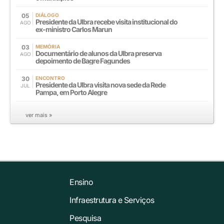
05
DIÁLOGO
Presidente da Ulbra recebe visita institucional do
AGO
ex-ministro Carlos Marun
03
MEMÓRIA
Documentário de alunos da Ulbra preserva
AGO
depoimento de Bagre Fagundes
30
ENCONTRO
Presidente da Ulbra visita nova sede da Rede
JUL
Pampa, em Porto Alegre
ver mais »
Ensino
Infraestrutura e Serviços
Pesquisa