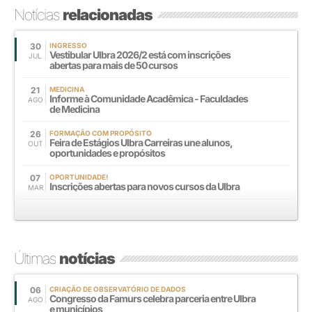
Notícias
relacionadas
30
INGRESSO
Vestibular Ulbra 2026/2 está com inscrições
JUL
abertas para mais de 50 cursos
21
MEDICINA
Informe à Comunidade Acadêmica - Faculdades
AGO
de Medicina
26
FORMAÇÃO COM PROPÓSITO
Feira de Estágios Ulbra Carreiras une alunos,
OUT
oportunidades e propósitos
07
OPORTUNIDADE!
Inscrições abertas para novos cursos da Ulbra
MAR
Últimas
notícias
06
CRIAÇÃO DE OBSERVATÓRIO DE DADOS
Congresso da Famurs celebra parceria entre Ulbra
AGO
e municípios