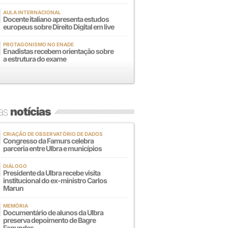
AULA INTERNACIONAL
Docente italiano apresenta estudos
europeus sobre Direito Digital em live
PROTAGONISMO NO ENADE
Enadistas recebem orientação sobre
a estrutura do exame
mas
notícias
CRIAÇÃO DE OBSERVATÓRIO DE DADOS
Congresso da Famurs celebra
parceria entre Ulbra e municípios
DIÁLOGO
Presidente da Ulbra recebe visita
institucional do ex-ministro Carlos
Marun
MEMÓRIA
Documentário de alunos da Ulbra
preserva depoimento de Bagre
Fagundes