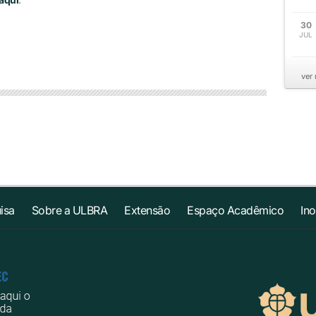
30
JUL
ver
isa
Sobre a ULBRA
Extensão
Espaço Acadêmico
In