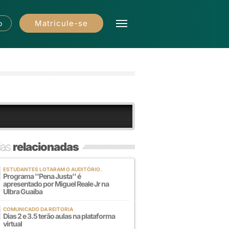
Matricule-se
o
ias
relacionadas
ESTUDANTES LOTARAM O AUDITÓRIO.
Programa ''Pena Justa'' é
apresentado por Miguel Reale Jr na
Ulbra Guaíba
COMUNICADO DA REITORIA
Dias 2 e 3.5 terão aulas na plataforma
virtual