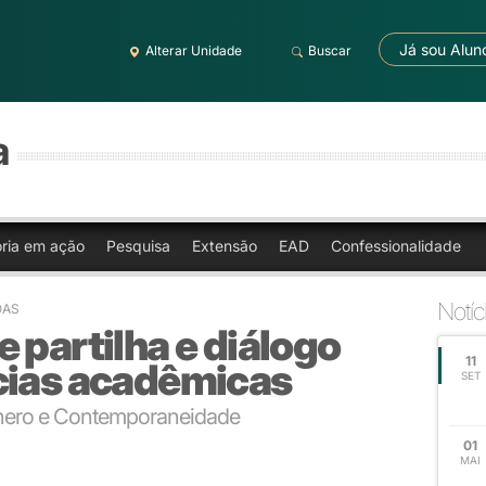
Já sou Alun
Alterar Unidade
Buscar
a
oria em ação
Pesquisa
Extensão
EAD
Confessionalidade
Notíc
OAS
 partilha e diálogo
11
cias acadêmicas
SET
ênero e Contemporaneidade
01
MAI