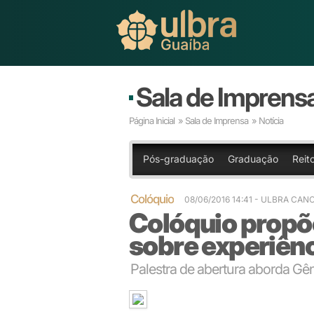
Sala de Imprens
Página Inicial
»
Sala de Imprensa
» Notícia
Pós-graduação
Graduação
Reit
Colóquio
08/06/2016 14:41
- ULBRA CAN
Colóquio propõe
sobre experiên
Palestra de abertura aborda G