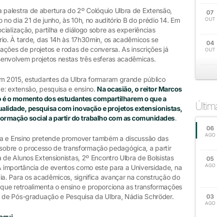
palestra de abertura do 2º Colóquio Ulbra de Extensão,
07
 no dia 21 de junho, às 10h, no auditório B do prédio 14. Em
OUT
ialização, partilha e diálogo sobre as experiências
rio. À tarde, das 14h às 17h30min, os acadêmicos se
04
ções de projetos e rodas de conversa. As inscrições já
OUT
envolvem projetos nestas três esferas acadêmicas.
em 2015, estudantes da Ulbra formaram grande público
e: extensão, pesquisa e ensino.
Na ocasião, o reitor Marcos
 é o momento dos estudantes compartilharem o que a
Últi
ualidade, pesquisa com inovação e projetos extensionistas,
ormação social a partir do trabalho com as comunidades
.
06
AGO
sa e Ensino pretende promover também a discussão das
ca sobre o processo de transformação pedagógica, a partir
 de Alunos Extensionistas, 2º Encontro Ulbra de Bolsistas
05
AGO
importância de eventos como este para a Universidade, na
ia. Para os acadêmicos, significa avançar na construção do
ue retroalimenta o ensino e proporciona as transformações
a de Pós-graduação e Pesquisa da Ulbra, Nádia Schröder.
03
AGO
aqui
.