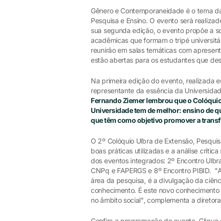
Gênero e Contemporaneidade é o tema da 
Pesquisa e Ensino. O evento será realizado
sua segunda edição, o evento propõe a soc
acadêmicas que formam o tripé universitá
reunirão em salas temáticas com apresenta
estão abertas para os estudantes que des
Na primeira edição do evento, realizada 
representante da essência da Universidad
Fernando Ziemer lembrou que o Colóquio
Universidade tem de melhor: ensino de q
que têm como objetivo promover a transf
O 2º Colóquio Ulbra de Extensão, Pesqui
boas práticas utilizadas e a análise críti
dos eventos integrados: 2º Encontro Ulbra
CNPq e FAPERGS e 8º Encontro PIBID. "A 
área da pesquisa, é a divulgação da ciênc
conhecimento. É este novo conhecimento q
no âmbito social", complementa a diretor
Confira a programação do evento. Clique