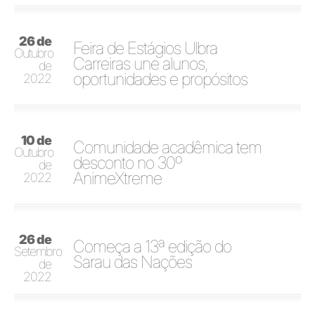
26 de
Feira de Estágios Ulbra
Outubro
Carreiras une alunos,
de
oportunidades e propósitos
2022
10 de
Comunidade acadêmica tem
Outubro
desconto no 30º
de
AnimeXtreme
2022
26 de
Começa a 13ª edição do
Setembro
Sarau das Nações
de
2022