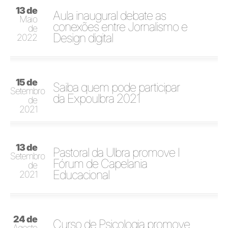
13 de
Aula inaugural debate as
Maio
conexões entre Jornalismo e
de
Design digital
2022
15 de
Saiba quem pode participar
Setembro
da Expoulbra 2021
de
2021
13 de
Pastoral da Ulbra promove I
Setembro
Fórum de Capelania
de
Educacional
2021
24 de
Curso de Psicologia promove
Agosto