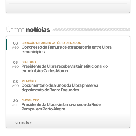
Últimas
notícias
06
CRIAÇÃO DE OBSERVATÓRIO DE DADOS
Congresso da Famurs celebra parceria entre Ulbra
AGO
e municípios
05
DIÁLOGO
Presidente da Ulbra recebe visita institucional do
AGO
ex-ministro Carlos Marun
03
MEMÓRIA
Documentário de alunos da Ulbra preserva
AGO
depoimento de Bagre Fagundes
30
ENCONTRO
Presidente da Ulbra visita nova sede da Rede
JUL
Pampa, em Porto Alegre
ver mais »