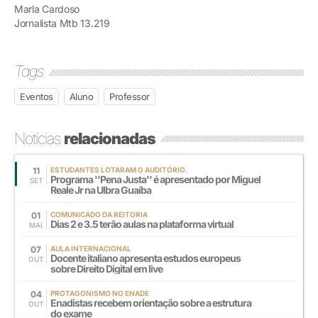
Marla Cardoso
Jornalista Mtb 13.219
Tags
Eventos
Aluno
Professor
Notícias
relacionadas
11
ESTUDANTES LOTARAM O AUDITÓRIO.
Programa ''Pena Justa'' é apresentado por Miguel
SET
Reale Jr na Ulbra Guaíba
01
COMUNICADO DA REITORIA
Dias 2 e 3.5 terão aulas na plataforma virtual
MAI
07
AULA INTERNACIONAL
Docente italiano apresenta estudos europeus
OUT
sobre Direito Digital em live
04
PROTAGONISMO NO ENADE
Enadistas recebem orientação sobre a estrutura
OUT
do exame