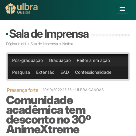
Alterar Unidade
Sala de Imprensa
Buscar
Página Inicial
»
Sala de Imprensa
» Notícia
Já sou Aluno
Matricule-se
Pós-graduação
Graduação
Reitoria em ação
Pesquisa
Extensão
EAD
Confessionalidade
Educação Básica
Graduação
Pós-graduação
Presença forte
10/10/2022 15:55
- ULBRA CANOAS
Comunidade
Educação a Distância
Pesquisa
acadêmica tem
Extensão
desconto no 30º
Infraestrutura e Serviços
AnimeXtreme
Inovação
Sobre a ULBRA