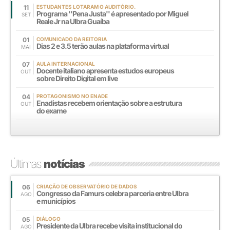
11
ESTUDANTES LOTARAM O AUDITÓRIO.
Programa ''Pena Justa'' é apresentado por Miguel
SET
Reale Jr na Ulbra Guaíba
01
COMUNICADO DA REITORIA
Dias 2 e 3.5 terão aulas na plataforma virtual
MAI
07
AULA INTERNACIONAL
Docente italiano apresenta estudos europeus
OUT
sobre Direito Digital em live
04
PROTAGONISMO NO ENADE
Enadistas recebem orientação sobre a estrutura
OUT
do exame
Últimas
notícias
06
CRIAÇÃO DE OBSERVATÓRIO DE DADOS
Congresso da Famurs celebra parceria entre Ulbra
AGO
e municípios
05
DIÁLOGO
Presidente da Ulbra recebe visita institucional do
AGO