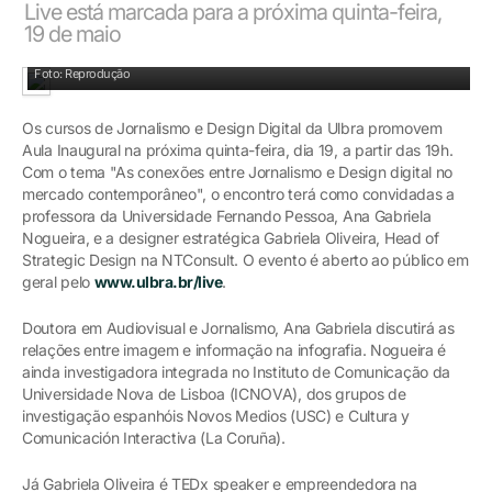
Live está marcada para a próxima quinta-feira,
19 de maio
Pesquisadoras Gabriela Oliveira (direita) e Ana Nogueira
Foto: Reprodução
Os cursos de Jornalismo e Design Digital da Ulbra promovem
Aula Inaugural na próxima quinta-feira, dia 19, a partir das 19h.
Com o tema "As conexões entre Jornalismo e Design digital no
mercado contemporâneo", o encontro terá como convidadas a
professora da Universidade Fernando Pessoa, Ana Gabriela
Nogueira, e a designer estratégica Gabriela Oliveira, Head of
Strategic Design na NTConsult. O evento é aberto ao público em
geral pelo
www.ulbra.br/live
.
Doutora em Audiovisual e Jornalismo, Ana Gabriela discutirá as
relações entre imagem e informação na infografia. Nogueira é
ainda investigadora integrada no Instituto de Comunicação da
Universidade Nova de Lisboa (ICNOVA), dos grupos de
investigação espanhóis Novos Medios (USC) e Cultura y
Comunicación Interactiva (La Coruña).
Já Gabriela Oliveira é TEDx speaker e empreendedora na