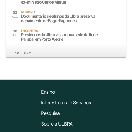
ex-ministro Carlos Marun
03
MEMÓRIA
Documentário de alunos da Ulbra preserva
AGO
depoimento de Bagre Fagundes
30
ENCONTRO
Presidente da Ulbra visita nova sede da Rede
JUL
Pampa, em Porto Alegre
ver mais »
Ensino
Infraestrutura e Serviços
Pesquisa
Sobre a ULBRA