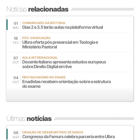
Notícias
relacionadas
01
COMUNICADO DA REITORIA
Dias 2 e 3.5 terão aulas na plataforma virtual
MAI
19
PÓS-GRADUAÇÃO
Ulbra oferta pós presencial em Teologia e
FEV
Ministério Pastoral
07
AULA INTERNACIONAL
Docente italiano apresenta estudos europeus
OUT
sobre Direito Digital em live
04
PROTAGONISMO NO ENADE
Enadistas recebem orientação sobre a estrutura
OUT
do exame
Últimas
notícias
06
CRIAÇÃO DE OBSERVATÓRIO DE DADOS
Congresso da Famurs celebra parceria entre Ulbra
AGO