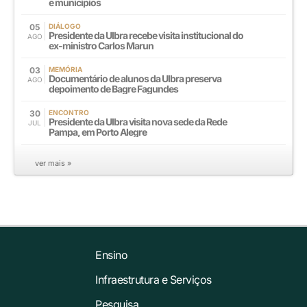
e municípios
05
DIÁLOGO
Presidente da Ulbra recebe visita institucional do
AGO
ex-ministro Carlos Marun
03
MEMÓRIA
Documentário de alunos da Ulbra preserva
AGO
depoimento de Bagre Fagundes
30
ENCONTRO
Presidente da Ulbra visita nova sede da Rede
JUL
Pampa, em Porto Alegre
ver mais »
Ensino
Infraestrutura e Serviços
Pesquisa