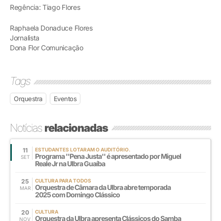
Regência: Tiago Flores
Raphaela Donaduce Flores
Jornalista
Dona Flor Comunicação
Tags
Orquestra
Eventos
Notícias
relacionadas
11
ESTUDANTES LOTARAM O AUDITÓRIO.
Programa ''Pena Justa'' é apresentado por Miguel
SET
Reale Jr na Ulbra Guaíba
25
CULTURA PARA TODOS
Orquestra de Câmara da Ulbra abre temporada
MAR
2025 com Domingo Clássico
20
CULTURA
Orquestra da Ulbra apresenta Clássicos do Samba
NOV