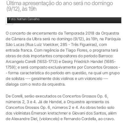
Última apresentação do ano será no domingo
(9/12), às 19h
Evento tem entrada gratuíta
Foto: Nathan Carvalho
O concerto de encerramento da Temporada 2018 da Orquestra
de Câmara da Ulbra será no domingo (9/12), às 19h, na Paróquia
São Lucas (Rua Luiz Voelcker, 285 - Três Figueiras), com
entrada franca. Com regência de Tiago Flores, o programa terá
obras de dois importantes compositores do período Barroco:
Arcangelo Corelli (1653-1713) e Georg Friedrich Handel (1685-
1759); e será composto exclusivamente por Concertos Grossos -
- forma característica do período em questão, na qual um grupo
de solistas --- geralmente dois violinos e um violoncelo ---
dialoga com o resto da orquestra.
De Corelli, serão executados os Concertos Grossos Op. 6,
números 2, 3 e 4. Já de Handel, a Orquestra apresenta os
Concertos Grossos Op. 6, números 2 e 4. As obras terão solo
dos violinistas Émerson kretschmer e Giovani dos Santos, além
de Alexandre Diel, (violoncelo) e Fernando Cordella, ao cravo.