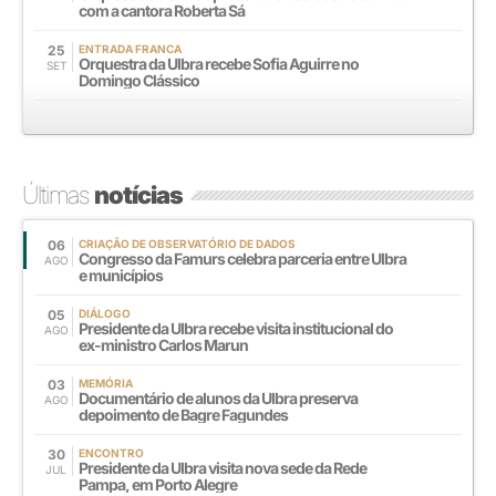
com a cantora Roberta Sá
25
ENTRADA FRANCA
Orquestra da Ulbra recebe Sofia Aguirre no
SET
Domingo Clássico
Últimas
notícias
06
CRIAÇÃO DE OBSERVATÓRIO DE DADOS
Congresso da Famurs celebra parceria entre Ulbra
AGO
e municípios
05
DIÁLOGO
Presidente da Ulbra recebe visita institucional do
AGO
ex-ministro Carlos Marun
03
MEMÓRIA
Documentário de alunos da Ulbra preserva
AGO
depoimento de Bagre Fagundes
30
ENCONTRO
Presidente da Ulbra visita nova sede da Rede
JUL
Pampa, em Porto Alegre