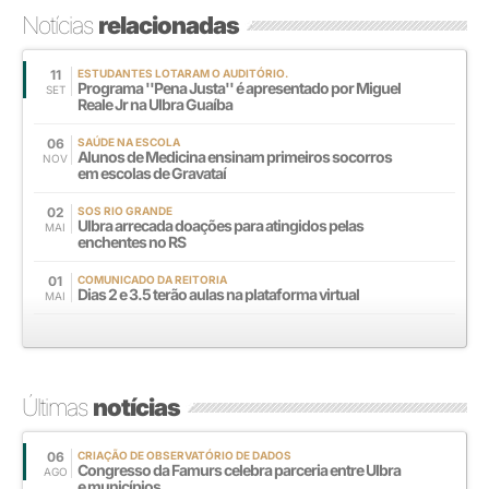
Notícias
relacionadas
11
ESTUDANTES LOTARAM O AUDITÓRIO.
Programa ''Pena Justa'' é apresentado por Miguel
SET
Reale Jr na Ulbra Guaíba
06
SAÚDE NA ESCOLA
Alunos de Medicina ensinam primeiros socorros
NOV
em escolas de Gravataí
02
SOS RIO GRANDE
Ulbra arrecada doações para atingidos pelas
MAI
enchentes no RS
01
COMUNICADO DA REITORIA
Dias 2 e 3.5 terão aulas na plataforma virtual
MAI
Últimas
notícias
06
CRIAÇÃO DE OBSERVATÓRIO DE DADOS
Congresso da Famurs celebra parceria entre Ulbra
AGO
e municípios