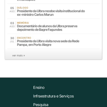
05
DIÁLOGO
Presidente da Ulbra recebe visita institucional do
AGO
ex-ministro Carlos Marun
03
MEMÓRIA
Documentário de alunos da Ulbra preserva
AGO
depoimento de Bagre Fagundes
30
ENCONTRO
Presidente da Ulbra visita nova sede da Rede
JUL
Pampa, em Porto Alegre
ver mais »
Ensino
Infraestrutura e Serviços
Pesquisa