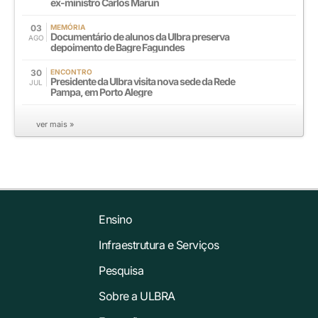
ex-ministro Carlos Marun
03
MEMÓRIA
Documentário de alunos da Ulbra preserva
AGO
depoimento de Bagre Fagundes
30
ENCONTRO
Presidente da Ulbra visita nova sede da Rede
JUL
Pampa, em Porto Alegre
ver mais »
Ensino
Infraestrutura e Serviços
Pesquisa
Sobre a ULBRA