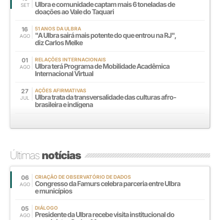
Ulbra e comunidade captam mais 6 toneladas de
SET
doações ao Vale do Taquari
16
51 ANOS DA ULBRA
"A Ulbra sairá mais potente do que entrou na RJ",
AGO
diz Carlos Melke
01
RELAÇÕES INTERNACIONAIS
Ulbra terá Programa de Mobilidade Acadêmica
AGO
Internacional Virtual
27
AÇÕES AFIRMATIVAS
Ulbra trata da transversalidade das culturas afro-
JUL
brasileira e indígena
Últimas
notícias
06
CRIAÇÃO DE OBSERVATÓRIO DE DADOS
Congresso da Famurs celebra parceria entre Ulbra
AGO
e municípios
05
DIÁLOGO
Presidente da Ulbra recebe visita institucional do
AGO