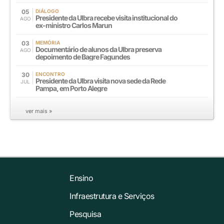
05
DIÁLOGO
Presidente da Ulbra recebe visita institucional do
AGO
ex-ministro Carlos Marun
03
MEMÓRIA
Documentário de alunos da Ulbra preserva
AGO
depoimento de Bagre Fagundes
30
ENCONTRO
Presidente da Ulbra visita nova sede da Rede
JUL
Pampa, em Porto Alegre
ver mais »
Ensino
Infraestrutura e Serviços
Pesquisa