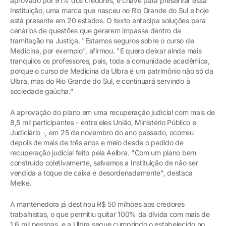
aprovado por 91% dos credores, é chave para preservar essa
Instituição, uma marca que nasceu no Rio Grande do Sul e hoje
está presente em 20 estados. O texto antecipa soluções para
cenários de questões que gerarem impasse dentro da
tramitação na Justiça. "Estamos seguros sobre o curso de
Medicina, por exemplo", afirmou. "E quero deixar ainda mais
tranquilos os professores, pais, toda a comunidade acadêmica,
porque o curso de Medicina da Ulbra é um patrimônio não só da
Ulbra, mas do Rio Grande do Sul, e continuará servindo à
sociedade gaúcha."
A aprovação do plano em uma recuperação judicial com mais de
8,5 mil participantes - entre eles União, Ministério Público e
Judiciário -, em 25 de novembro do ano passado, ocorreu
depois de mais de três anos e meio desde o pedido de
recuperação judicial feito pela Aelbra. "Com um plano bem
construído coletivamente, salvamos a Instituição de não ser
vendida a toque de caixa e desordenadamente", destaca
Melke.
A mantenedora já destinou R$ 50 milhões aos credores
trabalhistas, o que permitiu quitar 100% da dívida com mais de
1,6 mil pessoas, e a Ulbra segue cumprindo o estabelecido no