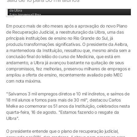
Presidente da Aelbra, Carlos Melke, prestigiou evento que comemorou os 51 anos
da Ulbra
Foto: Imprensa/Ulbra
Em pouco mais de oito meses após a aprovação do novo Plano
de Recuperação Judicial, a reestruturação da Ulbra, uma das
principais instituições de ensino no Rio Grande do Sul, já
produziu transformações significativas. O presidente da Aelbra,
a mantenedora da Instituição, ressaltou que, mesmo ainda sem a
conclusão final do leilão do curso de Medicina, que está em
andamento, a Ulbra já avançou bastante na quitação de seus
compromissos, fez melhorias, preservou milhares de empregos e
ampliou a oferta de ensino, recentemente avaliado pelo MEC
com nota máxima.
"Salvamos 3 mil empregos diretos e 10 mil indiretos, e saímos de
18 mil alunos e fomos para mais de 30 mil", destacou Carlos
Melke ao comemorar os 51 anos da Instituição, celebrados nesta
quarta-feira, 16 de agosto. "Estamos fazendo o resgate da
Ulbra".
O presidente entende que o plano de recuperação judicial,