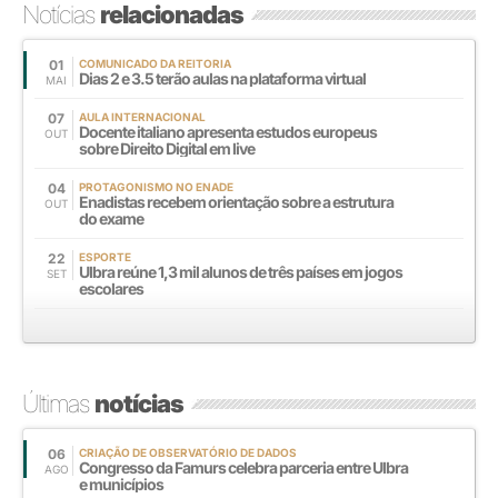
Notícias
relacionadas
01
COMUNICADO DA REITORIA
Dias 2 e 3.5 terão aulas na plataforma virtual
MAI
07
AULA INTERNACIONAL
Docente italiano apresenta estudos europeus
OUT
sobre Direito Digital em live
04
PROTAGONISMO NO ENADE
Enadistas recebem orientação sobre a estrutura
OUT
do exame
22
ESPORTE
Ulbra reúne 1,3 mil alunos de três países em jogos
SET
escolares
Últimas
notícias
06
CRIAÇÃO DE OBSERVATÓRIO DE DADOS
Congresso da Famurs celebra parceria entre Ulbra
AGO
e municípios