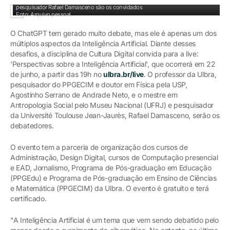
Professor Agostinho Serrano (esquerda) e o mestre em Antropologia Social e
pesquisador Rafael Damasceno são os convidados
Foto: Arquivo pessoal
O ChatGPT tem gerado muito debate, mas ele é apenas um dos
múltiplos aspectos da Inteligência Artificial. Diante desses
desafios, a disciplina de Cultura Digital convida para a live:
'Perspectivas sobre a Inteligência Artificial', que ocorrerá em 22
de junho, a partir das 19h no
ulbra.br/live
. O professor da Ulbra,
pesquisador do PPGECIM e doutor em Física pela USP,
Agostinho Serrano de Andrade Neto, e o mestre em
Antropologia Social pelo Museu Nacional (UFRJ) e pesquisador
da Université Toulouse Jean-Jaurès, Rafael Damasceno, serão os
debatedores.
O evento tem a parceria de organização dos cursos de
Administração, Design Digital, cursos de Computação presencial
e EAD, Jornalismo, Programa de Pós-graduação em Educação
(PPGEdu) e Programa de Pós-graduação em Ensino de Ciências
e Matemática (PPGECIM) da Ulbra. O evento é gratuito e terá
certificado.
"A Inteligência Artificial é um tema que vem sendo debatido pelo