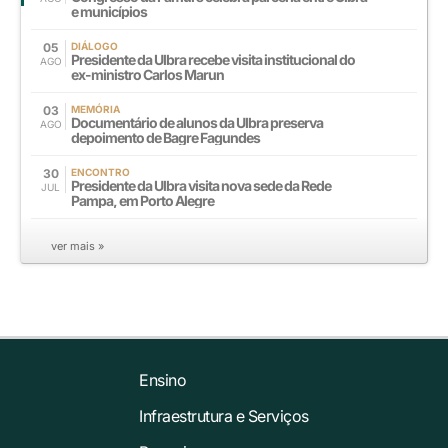
e municípios
05
DIÁLOGO
Presidente da Ulbra recebe visita institucional do
AGO
ex-ministro Carlos Marun
03
MEMÓRIA
Documentário de alunos da Ulbra preserva
AGO
depoimento de Bagre Fagundes
30
ENCONTRO
Presidente da Ulbra visita nova sede da Rede
JUL
Pampa, em Porto Alegre
ver mais »
Ensino
Infraestrutura e Serviços