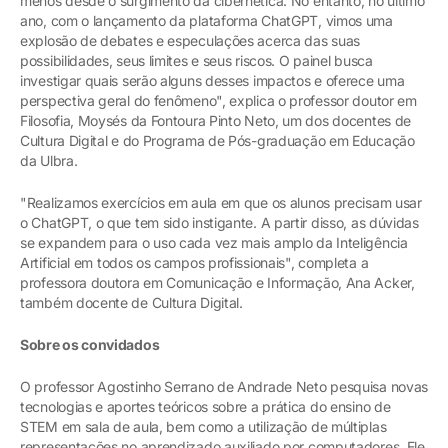
menos desde o surgimento da cibernética. No entanto, no último
ano, com o lançamento da plataforma ChatGPT, vimos uma
explosão de debates e especulações acerca das suas
possibilidades, seus limites e seus riscos. O painel busca
investigar quais serão alguns desses impactos e oferece uma
perspectiva geral do fenômeno", explica o professor doutor em
Filosofia, Moysés da Fontoura Pinto Neto, um dos docentes de
Cultura Digital e do Programa de Pós-graduação em Educação
da Ulbra.
"Realizamos exercícios em aula em que os alunos precisam usar
o ChatGPT, o que tem sido instigante. A partir disso, as dúvidas
se expandem para o uso cada vez mais amplo da Inteligência
Artificial em todos os campos profissionais", completa a
professora doutora em Comunicação e Informação, Ana Acker,
também docente de Cultura Digital.
Sobre os convidados
O professor Agostinho Serrano de Andrade Neto pesquisa novas
tecnologias e aportes teóricos sobre a prática do ensino de
STEM em sala de aula, bem como a utilização de múltiplas
representações no aprendizado auxiliado por computadores. Ele