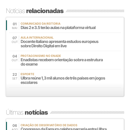
Notícias
relacionadas
01
COMUNICADO DA REITORIA
Dias 2 e 3.5 terão aulas na plataforma virtual
MAI
07
AULA INTERNACIONAL
Docente italiano apresenta estudos europeus
OUT
sobre Direito Digital em live
04
PROTAGONISMO NO ENADE
Enadistas recebem orientação sobre a estrutura
OUT
do exame
22
ESPORTE
Ulbra reúne 1,3 mil alunos de três países em jogos
SET
escolares
Últimas
notícias
06
CRIAÇÃO DE OBSERVATÓRIO DE DADOS
Congresso da Famurs celebra parceria entre Ulbra
AGO