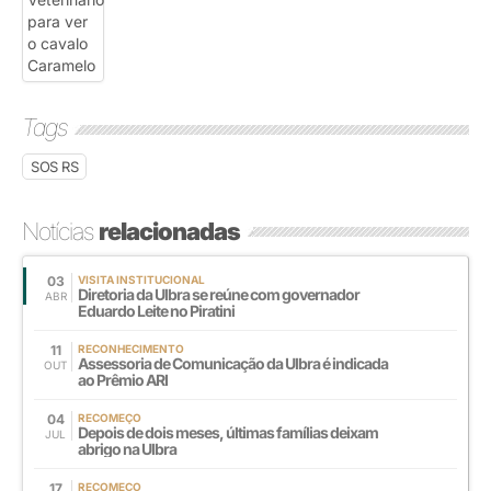
Tags
SOS RS
Notícias
relacionadas
03
VISITA INSTITUCIONAL
Diretoria da Ulbra se reúne com governador
ABR
Eduardo Leite no Piratini
11
RECONHECIMENTO
Assessoria de Comunicação da Ulbra é indicada
OUT
ao Prêmio ARI
04
RECOMEÇO
Depois de dois meses, últimas famílias deixam
JUL
abrigo na Ulbra
17
RECOMEÇO