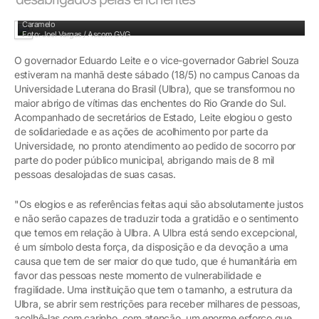
Governador aproveitou passagem pelo Hospital Veterinário para ver o cavalo
Caramelo
Foto: Joel Vargas / Ascom GVG
O governador Eduardo Leite e o vice-governador Gabriel Souza
estiveram na manhã deste sábado (18/5) no campus Canoas da
Universidade Luterana do Brasil (Ulbra), que se transformou no
maior abrigo de vítimas das enchentes do Rio Grande do Sul.
Acompanhado de secretários de Estado, Leite elogiou o gesto
de solidariedade e as ações de acolhimento por parte da
Universidade, no pronto atendimento ao pedido de socorro por
parte do poder público municipal, abrigando mais de 8 mil
pessoas desalojadas de suas casas.
"Os elogios e as referências feitas aqui são absolutamente justos
e não serão capazes de traduzir toda a gratidão e o sentimento
que temos em relação à Ulbra. A Ulbra está sendo excepcional,
é um símbolo desta força, da disposição e da devoção a uma
causa que tem de ser maior do que tudo, que é humanitária em
favor das pessoas neste momento de vulnerabilidade e
fragilidade. Uma instituição que tem o tamanho, a estrutura da
Ulbra, se abrir sem restrições para receber milhares de pessoas,
acolhê-las com carinho, com atenção, um enorme esforço que