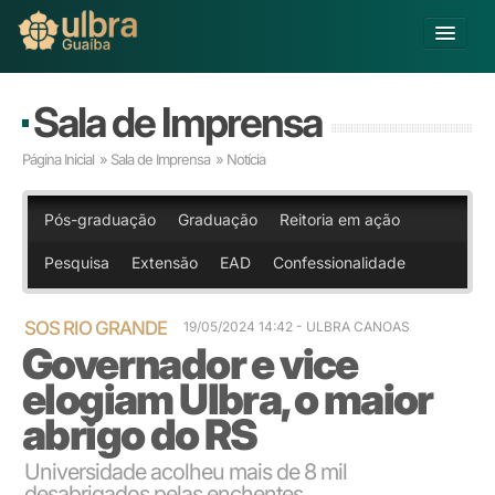
Alterar Unidade
Sala de Imprensa
Buscar
Página Inicial
»
Sala de Imprensa
» Notícia
Já sou Aluno
Matricule-se
Pós-graduação
Graduação
Reitoria em ação
Pesquisa
Extensão
EAD
Confessionalidade
Educação Básica
Graduação
Pós-graduação
SOS RIO GRANDE
19/05/2024 14:42
- ULBRA CANOAS
Governador e vice
Educação a Distância
Pesquisa
elogiam Ulbra, o maior
Extensão
abrigo do RS
Infraestrutura e Serviços
Inovação
Universidade acolheu mais de 8 mil
Sobre a ULBRA
desabrigados pelas enchentes