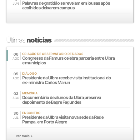
Palavras de gratidão se revelam em lousas após
JUN
acolhidos deixarem campus
Últimas
notícias
06
CRIAÇÃO DE OBSERVATÓRIO DE DADOS
Congresso da Famurs celebra parceria entre Ulbra
AGO
e municípios
05
DIÁLOGO
Presidente da Ulbra recebe visita institucional do
AGO
ex-ministro Carlos Marun
03
MEMÓRIA
Documentário de alunos da Ulbra preserva
AGO
depoimento de Bagre Fagundes
30
ENCONTRO
Presidente da Ulbra visita nova sede da Rede
JUL
Pampa, em Porto Alegre
ver mais »