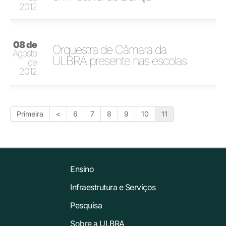
2012
08 de
Orquestra de Câmara da
Agosto
ULBRA presente nas escolas
de
2012
Primeira
<
6
7
8
9
10
11
Ensino
Infraestrutura e Serviços
Pesquisa
Sobre a ULBRA