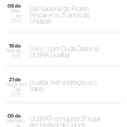
08 de
Dia Nacional do Projeto
Maio
Pescar e os 15 anos da
de
Unidade
2013
19 de
3 em 1 com Duda Garbi na
Abril de
ULBRA Guaíba
2013
21 de
Guaíba, Administração e o
Dezembro
Sapo
de
2012
05 de
ULBRATI conquista 3° lugar
Setembro
em Festival de Dança
de