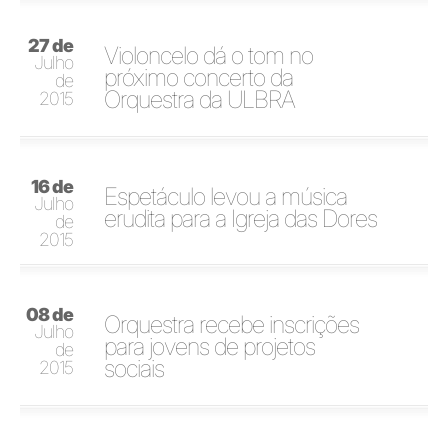
27 de
Violoncelo dá o tom no
Julho
próximo concerto da
de
Orquestra da ULBRA
2015
16 de
Espetáculo levou a música
Julho
erudita para a Igreja das Dores
de
2015
08 de
Orquestra recebe inscrições
Julho
para jovens de projetos
de
sociais
2015