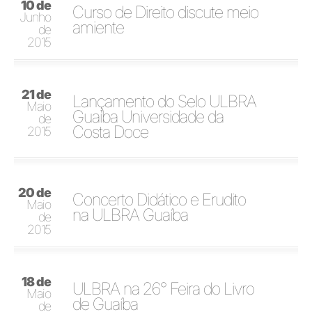
10 de
Curso de Direito discute meio
Junho
amiente
de
2015
21 de
Lançamento do Selo ULBRA
Maio
Guaíba Universidade da
de
Costa Doce
2015
20 de
Concerto Didático e Erudito
Maio
na ULBRA Guaíba
de
2015
18 de
ULBRA na 26° Feira do Livro
Maio
de Guaíba
de