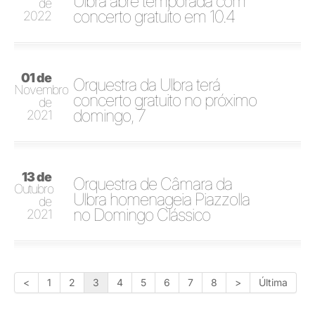
Ulbra abre temporada com
de
concerto gratuito em 10.4
2022
01 de
Orquestra da Ulbra terá
Novembro
concerto gratuito no próximo
de
domingo, 7
2021
13 de
Orquestra de Câmara da
Outubro
Ulbra homenageia Piazzolla
de
no Domingo Clássico
2021
<
1
2
3
4
5
6
7
8
>
Última