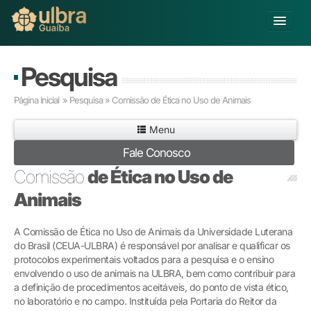
Alterar Unidade
Pesquisa
Buscar
Página Inicial
» Pesquisa » Comissão de Ética no Uso de Animais
Já sou Aluno
Menu
Matricule-se
Fale Conosco
Educação Básica
Comissão
de Ética no Uso de
Graduação
Animais
Pós-graduação
Educação a Distância
A Comissão de Ética no Uso de Animais da Universidade Luterana
Pesquisa
do Brasil (CEUA-ULBRA) é responsável por analisar e qualificar os
Extensão
protocolos experimentais voltados para a pesquisa e o ensino
Infraestrutura e Serviços
envolvendo o uso de animais na ULBRA, bem como contribuir para
a definição de procedimentos aceitáveis, do ponto de vista ético,
Inovação
no laboratório e no campo. Instituída pela Portaria do Reitor da
Sobre a ULBRA