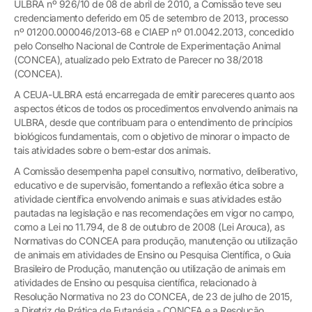
ULBRA nº 926/10 de 08 de abril de 2010, a Comissão teve seu
credenciamento deferido em 05 de setembro de 2013, processo
nº 01200.000046/2013-68 e CIAEP nº 01.0042.2013, concedido
pelo Conselho Nacional de Controle de Experimentação Animal
(CONCEA), atualizado pelo Extrato de Parecer no 38/2018
(CONCEA).
A CEUA-ULBRA está encarregada de emitir pareceres quanto aos
aspectos éticos de todos os procedimentos envolvendo animais na
ULBRA, desde que contribuam para o entendimento de princípios
biológicos fundamentais, com o objetivo de minorar o impacto de
tais atividades sobre o bem-estar dos animais.
A Comissão desempenha papel consultivo, normativo, deliberativo,
educativo e de supervisão, fomentando a reflexão ética sobre a
atividade científica envolvendo animais e suas atividades estão
pautadas na legislação e nas recomendações em vigor no campo,
como a Lei no 11.794, de 8 de outubro de 2008 (Lei Arouca), as
Normativas do CONCEA para produção, manutenção ou utilização
de animais em atividades de Ensino ou Pesquisa Científica, o Guia
Brasileiro de Produção, manutenção ou utilização de animais em
atividades de Ensino ou pesquisa científica, relacionado à
Resolução Normativa no 23 do CONCEA, de 23 de julho de 2015,
a Diretriz de Prática de Eutanásia - CONCEA e a Resolução