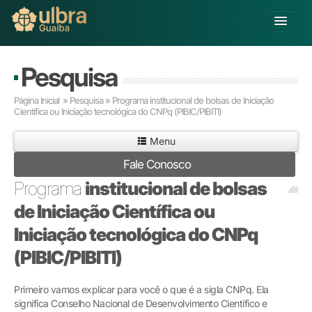
Alterar Unidade
Pesquisa
Buscar
Página Inicial
» Pesquisa » Programa institucional de bolsas de Iniciação
Já sou Aluno
Científica ou Iniciação tecnológica do CNPq (PIBIC/PIBITI)
Matricule-se
Menu
Fale Conosco
Educação Básica
Programa
institucional de bolsas
Graduação
Pós-graduação
de Iniciação Científica ou
Educação a Distância
Iniciação tecnológica do CNPq
Pesquisa
(PIBIC/PIBITI)
Extensão
Infraestrutura e Serviços
Inovação
Primeiro vamos explicar para você o que é a sigla CNPq. Ela
significa Conselho Nacional de Desenvolvimento Científico e
Sobre a ULBRA