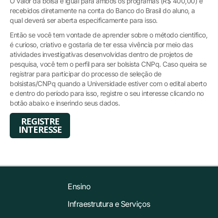
O valor da bolsa é igual para ambos os programas (R$ 400,00) e
recebidos diretamente na conta do Banco do Brasil do aluno, a
qual deverá ser aberta especificamente para isso.
Então se você tem vontade de aprender sobre o método científico,
é curioso, criativo e gostaria de ter essa vivência por meio das
atividades investigativas desenvolvidas dentro de projetos de
pesquisa, você tem o perfil para ser bolsista CNPq. Caso queira se
registrar para participar do processo de seleção de
bolsistas/CNPq quando a Universidade estiver com o edital aberto
e dentro do período para isso, registre o seu interesse clicando no
botão abaixo e inserindo seus dados.
REGISTRE
INTERESSE
Ensino
Infraestrutura e Serviços