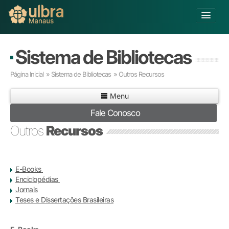
Alterar Unidade
Sistema de Bibliotecas
Buscar
Página Inicial
»
Sistema de Bibliotecas
»
Outros Recursos
Já sou Aluno
Menu
Matricule-se
Fale Conosco
Educação Básica
Outros
Recursos
Graduação
Pós-graduação
Educação a Distância
E-Books
Pesquisa
Enciclopédias
Extensão
Jornais
Infraestrutura e Serviços
Teses e Dissertações Brasileiras
Inovação
Sobre a ULBRA