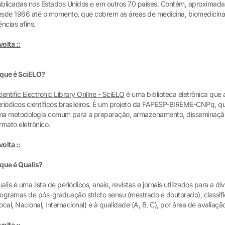
blicadas nos Estados Unidos e em outros 70 países. Contém, aproximadame
sde 1966 até o momento, que cobrem as áreas de medicina, biomedicina,
ências afins.
 volta ::
 que é SciELO?
ientific Electronic Library Online - SciELO
é uma biblioteca eletrônica que
riódicos científicos brasileiros. É um projeto da FAPESP-BIREME-CNPq, 
a metodologia comum para a preparação, armazenamento, disseminação 
rmato eletrônico.
 volta ::
que é Qualis?
alis
é uma lista de periódicos, anais, revistas e jornais utilizados para a 
ogramas de pós-graduação stricto sensu (mestrado e doutorado), classif
ocal, Nacional, Internacional) e à qualidade (A, B, C), por área de avaliaçã
 volta ::