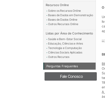
Recursos Online
O 
Sobre os Recursos Online
Bases de Dados em Demonstração
Um
Bases de Dados Online
li
Outros Recursos Online
ca
ap
Listas por Área de Conhecimento
Saúde e Bem-Estar Social
::
Educação, Ciências e Artes
Tecnologia e Computação
Ciências Sociais Aplicadas
B
Outros Recursos
BI
Perguntas Frequentes
Or
Sa
Fale Conosco
te
19
e
A 
às