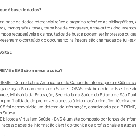
que é base de dados?
a base de dados referencial reúne e organiza referências bibliográficas, 
vros, monografias, teses, trabalhos de congresso, entre outros document
mpos recuperáveis e os resultados de busca podem ser impressos ou gr
resentam o conteúdo do documento na íntegra são chamadas de full-text
 volta ::
IREME e BVS são a mesma coisa?
REME - Centro Latino Americano e do Caribe de Informação em Ciências
ganização Pan-americana da Saúde - OPAS, estabelecido no Brasil desde
úde, Ministério da Educação, Secretaria da Saúde do Estado de São Paul
m por finalidade de promover o acesso à informação científico-técnica em
98 foi desenvolvido um sistema de informação, coordenado pela BIREME, 
m Saúde.
Biblioteca Virtual em Saúde - BVS
é um site composto por fontes de info
 necessidades de informação científico-técnica de profissionais e estudan