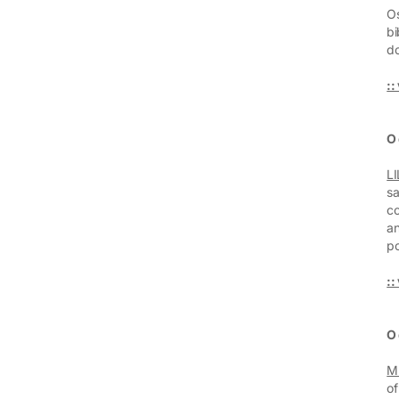
Os
bi
do
::
O 
L
sa
co
an
po
::
O
M
of