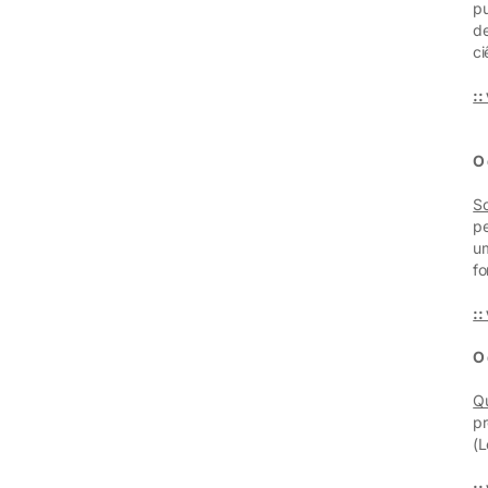
pu
de
ci
::
O
Sc
pe
um
fo
::
O 
Qu
pr
(L
::