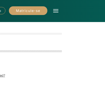
Matricule-se
o
Med?