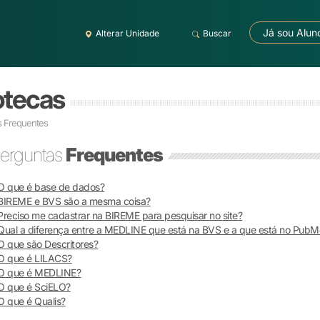
Já sou Alun
Alterar Unidade
Buscar
otecas
s Frequentes
erguntas
Frequentes
O que é base de dados?
BIREME e BVS são a mesma coisa?
Preciso me cadastrar na BIREME para pesquisar no site?
Qual a diferença entre a MEDLINE que está na BVS e a que está no Pub
O que são Descritores?
O que é LILACS?
O que é MEDLINE?
O que é SciELO?
O que é Qualis?