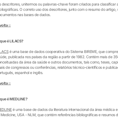
 descritores, unitermos ou palavras-chave foram criados para classificar a
bliográficas. O correto uso dos descritores, junto com o resumo do artig
cumentos nas bases de dados.
 volta ::
que é LILACS?
ILACS
é uma base de dados cooperativa do Sistema BIREME, que compreende
úde, publicada nos países da região a partir de 1982. Contém mais de 350
nceituadas da área da saúde e outros documentos, tais como, teses, capítul
ais de congressos ou conferências, relatórios técnico-científicos e publi
rtuguês, espanhol e inglês.
 volta ::
 que é MEDLINE?
EDLINE
é uma base de dados da literatura internacional da área médica e
 Medicine, USA - NLM, que contém referências bibliográficas e resumos de