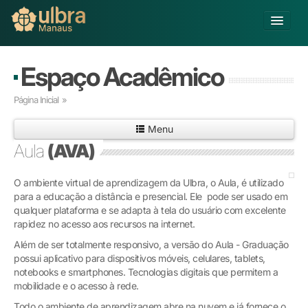
Alterar Unidade
Espaço Acadêmico
Buscar
Página Inicial
»
Já sou Aluno
Menu
Matricule-se
Aula
(AVA)
Educação Básica
O ambiente virtual de aprendizagem da Ulbra, o Aula, é utilizado
Graduação
para a educação a distância e presencial. Ele pode ser usado em
Pós-graduação
qualquer plataforma e se adapta à tela do usuário com excelente
Educação a Distância
rapidez no acesso aos recursos na internet.
Pesquisa
Além de ser totalmente responsivo, a versão do Aula - Graduação
Extensão
possui aplicativo para dispositivos móveis, celulares, tablets,
Infraestrutura e Serviços
notebooks e smartphones. Tecnologias digitais que permitem a
mobilidade e o acesso à rede.
Inovação
Sobre a ULBRA
Todo o ambiente de aprendizagem abre na nuvem e já fornece o